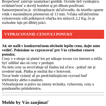
Bezpečnosť zaisťuje uzamykací gombík. Oceníte tiež vynikajúcu
ovládateľnosť a skvelý komfort aj pri dlhom používaní.
Samozrejmosťou je rýchloupínacie skľučovadlo, do ktorého upnete
vrták s maximálnym priemerom až 13 mm. Vďaka odľahčenému
vyhotoveniu váži príklepová vŕtačka len nízkych 2,2 Kg, čo je
rozhodne fajn pri dlhšej práci.
VYPRACOVANIE CENOVEJ PONUKY
Ak ste našli v konkurenčnom obchode lepšiu cenu, dajte nám
vedieť. Pokúsime sa vypracovať pre Vás výhodnú cenovú
ponuku.
Ceny v e-shope sú platné len pri nákupe tovaru cez internet a môžu
byť odlišné ako sú ceny v predajni.
Na tieto ceny sa nevzťahuje už žiadna iná zľava - pokiaľ nie je
uvedené inak. Platba je možná iba v hotovosti.
Tovar bude vydaný až po predchádzajúcom vyzvaní buď
telefonicky alebo e-mailom.
Vyhradzujeme si právo na zmeny techniky, vybavenia, ceny a
ponúkaného príslušenstva.
Mohlo by Vás zaujímať