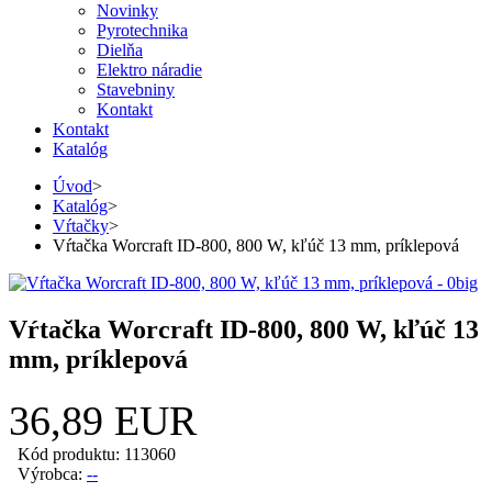
Novinky
Pyrotechnika
Dielňa
Elektro náradie
Stavebniny
Kontakt
Kontakt
Katalóg
Úvod
>
Katalóg
>
Vŕtačky
>
Vŕtačka Worcraft ID-800, 800 W, kľúč 13 mm, príklepová
Vŕtačka Worcraft ID-800, 800 W, kľúč 13
mm, príklepová
36,89 EUR
Kód produktu: 113060
Výrobca:
--