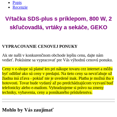
Popis
Recenzie
Vŕtačka SDS-plus s príklepom, 800 W, 2
skľučovadlá, vrtáky a sekáče, GEKO
VYPRACOVANIE CENOVEJ PONUKY
Ak ste našli v konkurenčnom obchode lepšiu cenu, dajte nám
vedieť. Pokúsime sa vypracovať pre Vás výhodnú cenovú ponuku.
Ceny v e-shope sú platné len pri nákupe tovaru cez internet a môžu
byť odlišné ako sú ceny v predajni. Na tieto ceny sa nevzťahuje už
žiadna iná zľava - pokiaľ nie je uvedené inak. Platba je možná iba v
hotovosti. Tovar bude vydaný až po predchádzajúcom vyzvaní buď
telefonicky alebo e-mailom. Vyhradzujeme si právo na zmeny
techniky, vybavenia, ceny a ponúkaného príslušenstva.
Mohlo by Vás zaujímať