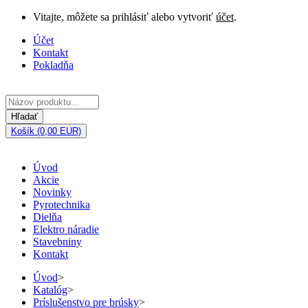
Vitajte, môžete sa prihlásiť alebo vytvoriť
účet
.
Účet
Kontakt
Pokladňa
Hľadať
Košík (0,00 EUR)
Úvod
Akcie
Novinky
Pyrotechnika
Dielňa
Elektro náradie
Stavebniny
Kontakt
Úvod
>
Katalóg
>
Príslušenstvo pre brúsky
>