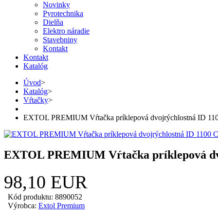
Novinky
Pyrotechnika
Dielňa
Elektro náradie
Stavebniny
Kontakt
Kontakt
Katalóg
Úvod
>
Katalóg
>
Vŕtačky
>
EXTOL PREMIUM Vŕtačka príklepová dvojrýchlostná ID 11
EXTOL PREMIUM Vŕtačka príklepová dvo
98,10 EUR
Kód produktu: 8890052
Výrobca:
Extol Premium