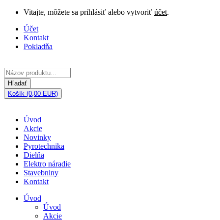
Vitajte, môžete sa prihlásiť alebo vytvoriť
účet
.
Účet
Kontakt
Pokladňa
Hľadať
Košík (0,00 EUR)
Úvod
Akcie
Novinky
Pyrotechnika
Dielňa
Elektro náradie
Stavebniny
Kontakt
Úvod
Úvod
Akcie