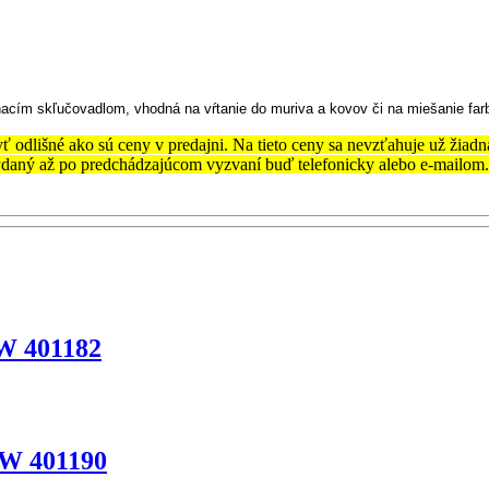
acím skľučovadlom, vhodná na vŕtanie do muriva a kovov či na miešanie far
ť odlišné ako sú ceny v predajni. Na tieto ceny sa nevzťahuje už žiadn
vydaný až po predchádzajúcom vyzvaní buď telefonicky alebo e-mailom.
W 401182
0W 401190