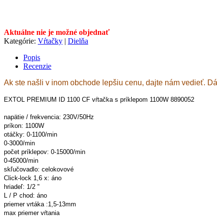
Aktuálne nie je možné objednať
Kategórie:
Vŕtačky
|
Dielňa
Popis
Recenzie
Ak ste našli v inom obchode lepšiu cenu, dajte nám vedieť. D
EXTOL PREMIUM ID 1100 CF vŕtačka s príklepom 1100W 8890052
napätie / frekvencia: 230V/50Hz
príkon: 1100W
otáčky: 0-1100/min
0-3000/min
počet príklepov: 0-15000/min
0-45000/min
skľučovadlo: celokovové
Click-lock 1,6 x: áno
hriadeľ: 1/2 "
L / P chod: áno
priemer vrtáka :1,5-13mm
max priemer vŕtania