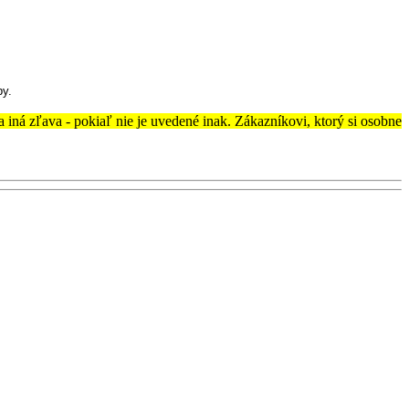
by.
a iná zľava - pokiaľ nie je uvedené inak. Zákazníkovi, ktorý si osobne