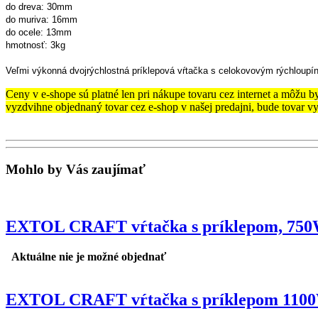
do dreva: 30mm
do muriva: 16mm
do ocele: 13mm
hmotnosť: 3kg
Veľmi výkonná dvojrýchlostná príklepová vŕtačka s celokovovým rýchloupín
Ceny v e-shope sú platné len pri nákupe tovaru cez internet a môžu by
vyzdvihne objednaný tovar cez e-shop v našej predajni, bude tovar 
Mohlo by Vás zaujímať
EXTOL CRAFT vŕtačka s príklepom, 750
Aktuálne nie je možné objednať
EXTOL CRAFT vŕtačka s príklepom 110