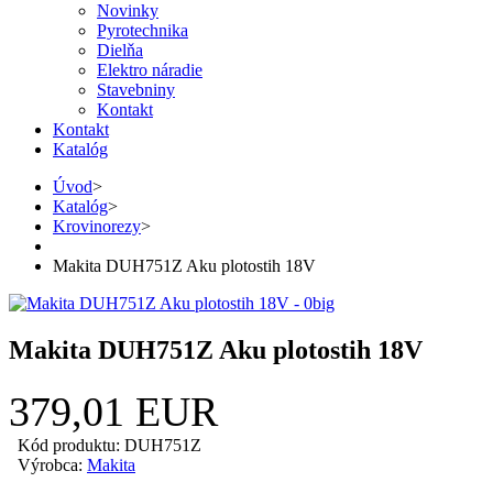
Novinky
Pyrotechnika
Dielňa
Elektro náradie
Stavebniny
Kontakt
Kontakt
Katalóg
Úvod
>
Katalóg
>
Krovinorezy
>
Makita DUH751Z Aku plotostih 18V
Makita DUH751Z Aku plotostih 18V
379,01 EUR
Kód produktu: DUH751Z
Výrobca:
Makita