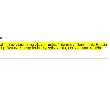
ku.
ahuje už žiadna iná zľava - pokiaľ nie je uvedené inak. Platba
si právo na zmeny techniky, vybavenia, ceny a ponúkaného