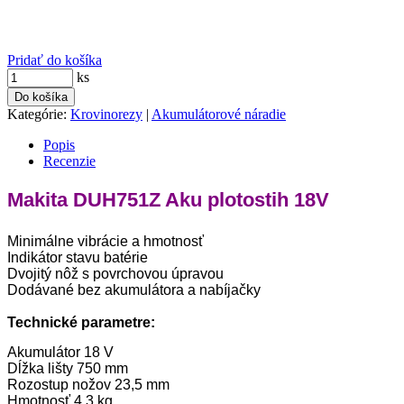
Pridať do košíka
ks
Do košíka
Kategórie:
Krovinorezy
|
Akumulátorové náradie
Popis
Recenzie
Makita DUH751Z Aku plotostih 18V
Minimálne vibrácie a hmotnosť
Indikátor stavu batérie
Dvojitý nôž s povrchovou úpravou
Dodávané bez akumulátora a nabíjačky
Technické parametre:
Akumulátor 18 V
Dĺžka lišty 750 mm
Rozostup nožov 23,5 mm
Hmotnosť 4,3 kg