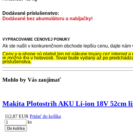
Dodávané príslušenstvo:
Dodávané bez akumulátoru a nabíjačky!
VYPRACOVANIE CENOVEJ PONUKY
Ak ste našli v konkurenčnom obchode lepšiu cenu, dajte nám
Ceny v e-shope sú platné len pri nákupe tovaru cez internet a 
je možná iba v hotovosti. Tovar bude vydaný až po predchádz
príslušenstva.
Mohlo by Vás zaujímať
Makita Plotostrih AKU Li-ion 18V 52cm l
112,87 EUR
Pridať do košíka
ks
Do košíka