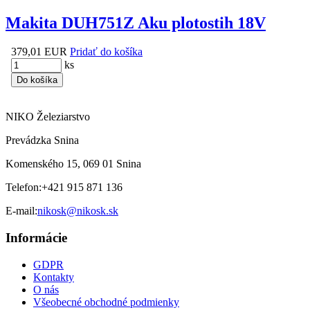
Makita DUH751Z Aku plotostih 18V
379,01 EUR
Pridať do košíka
ks
Do košíka
NIKO Železiarstvo
Prevádzka Snina
Komenského 15, 069 01 Snina
Telefon:
+421 915 871 136
E-mail:
nikosk@nikosk.sk
Informácie
GDPR
Kontakty
O nás
Všeobecné obchodné podmienky