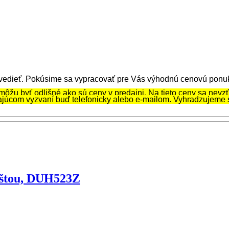
 vedieť. Pokúsime sa vypracovať pre Vás výhodnú cenovú ponu
môžu byť odlišné ako sú ceny v predajni. Na tieto ceny sa nevzť
ajúcom vyzvaní buď telefonicky alebo e-mailom. Vyhradzujeme 
ištou, DUH523Z