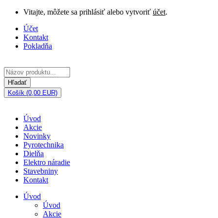
Vitajte, môžete sa prihlásiť alebo vytvoriť
účet
.
Účet
Kontakt
Pokladňa
Hľadať
Košík (0,00 EUR)
Úvod
Akcie
Novinky
Pyrotechnika
Dielňa
Elektro náradie
Stavebniny
Kontakt
Úvod
Úvod
Akcie