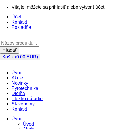
Vitajte, môžete sa prihlásiť alebo vytvoriť
účet
.
Účet
Kontakt
Pokladňa
Hľadať
Košík (0,00 EUR)
Úvod
Akcie
Novinky
Pyrotechnika
Dielňa
Elektro náradie
Stavebniny
Kontakt
Úvod
Úvod