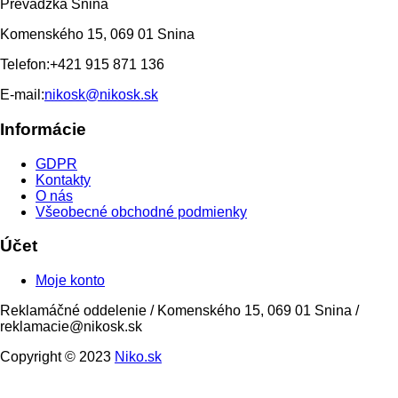
Prevádzka Snina
Komenského 15, 069 01 Snina
Telefon:
+421 915 871 136
E-mail:
nikosk@nikosk.sk
Informácie
GDPR
Kontakty
O nás
Všeobecné obchodné podmienky
Účet
Moje konto
Reklamáčné oddelenie / Komenského 15, 069 01 Snina /
reklamacie@nikosk.sk
Copyright © 2023
Niko.sk