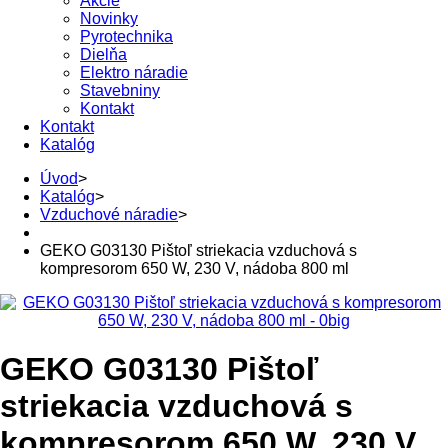
Akcie
Novinky
Pyrotechnika
Dielňa
Elektro náradie
Stavebniny
Kontakt
Kontakt
Katalóg
Úvod
>
Katalóg
>
Vzduchové náradie
>
GEKO G03130 Pištoľ striekacia vzduchová s
kompresorom 650 W, 230 V, nádoba 800 ml
GEKO G03130 Pištoľ
striekacia vzduchová s
kompresorom 650 W, 230 V,