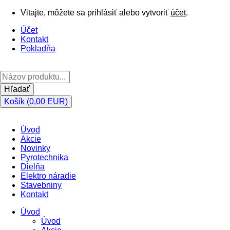
Vitajte, môžete sa prihlásiť alebo vytvoriť
účet
.
Účet
Kontakt
Pokladňa
Hľadať
Košík (0,00 EUR)
Úvod
Akcie
Novinky
Pyrotechnika
Dielňa
Elektro náradie
Stavebniny
Kontakt
Úvod
Úvod