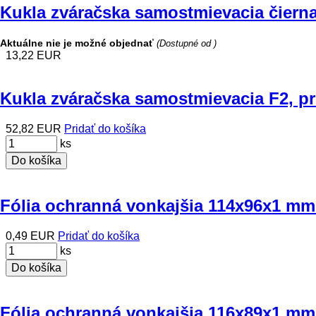
Kukla zváračska samostmievacia čiern
Aktuálne nie je možné objednať
(Dostupné od )
13,22 EUR
Kukla zváračska samostmievacia F2, p
52,82 EUR
Pridať do košíka
ks
Do košíka
Fólia ochranná vonkajšia 114x96x1 mm
0,49 EUR
Pridať do košíka
ks
Do košíka
Fólia ochranná vonkajšia 116x89x1 m