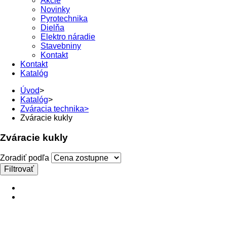
Akcie
Novinky
Pyrotechnika
Dielňa
Elektro náradie
Stavebniny
Kontakt
Kontakt
Katalóg
Úvod
>
Katalóg
>
Zváracia technika
>
Zváracie kukly
Zváracie kukly
Zoradiť podľa