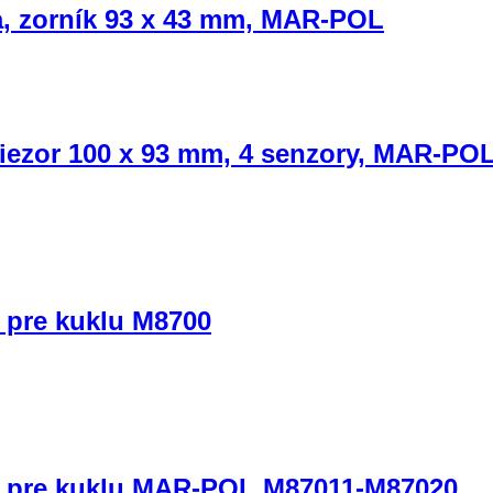
a, zorník 93 x 43 mm, MAR-POL
riezor 100 x 93 mm, 4 senzory, MAR-PO
 pre kuklu M8700
m pre kuklu MAR-POL M87011-M87020