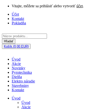
Vitajte, môžete sa prihlásiť alebo vytvoriť
účet
.
Účet
Kontakt
Pokladňa
Hľadať
Košík (0,00 EUR)
Úvod
Akcie
Novinky
Pyrotechnika
Dielňa
Elektro náradie
Stavebniny
Kontakt
Úvod
Úvod
Akcie