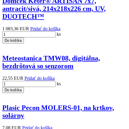
Domcek Keter® ARTISAN 7x7,
antracit/sivá, 214x218x226 cm, UV,
DUOTECH™
1 083,36 EUR
Pridať do košíka
ks
Do košíka
Meteostanica TMW08, digitálna,
bezdrôtová so senzorom
22,55 EUR
Pridať do košíka
ks
Do košíka
Plasic Pecon MOLERS-01, na krtkov,
solárny
7,08 EUR
Pridať do košíka