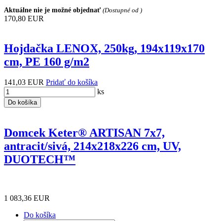
Aktuálne nie je možné objednať
(Dostupné od )
170,80 EUR
Hojdačka LENOX, 250kg, 194x119x170
cm, PE 160 g/m2
141,03 EUR
Pridať do košíka
ks
Do košíka
Domcek Keter® ARTISAN 7x7,
antracit/sivá, 214x218x226 cm, UV,
DUOTECH™
1 083,36 EUR
Do košíka