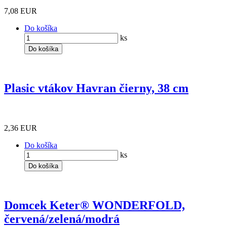
7,08 EUR
Do košíka
ks
Do košíka
Plasic vtákov Havran čierny, 38 cm
2,36 EUR
Do košíka
ks
Do košíka
Domcek Keter® WONDERFOLD,
červená/zelená/modrá