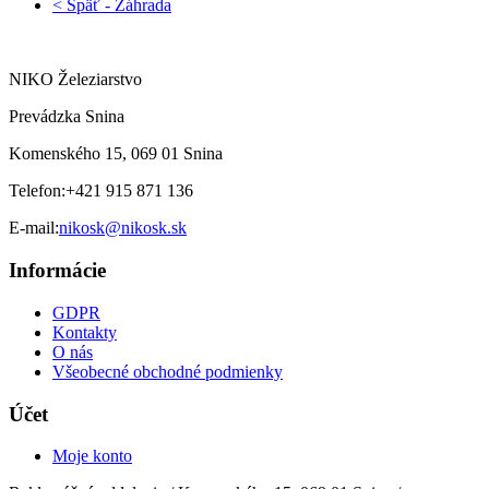
< Späť - Záhrada
NIKO Železiarstvo
Prevádzka Snina
Komenského 15, 069 01 Snina
Telefon:
+421 915 871 136
E-mail:
nikosk@nikosk.sk
Informácie
GDPR
Kontakty
O nás
Všeobecné obchodné podmienky
Účet
Moje konto