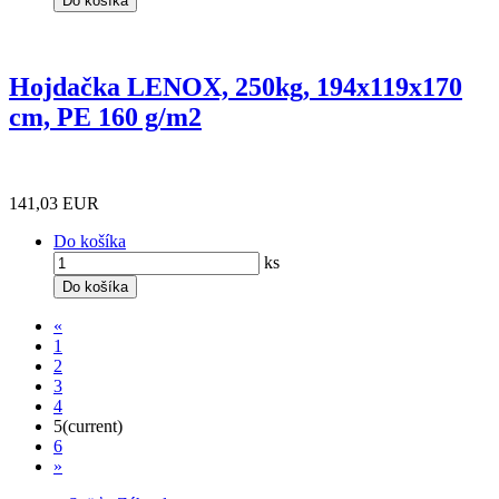
Do košíka
Hojdačka LENOX, 250kg, 194x119x170
cm, PE 160 g/m2
141,03 EUR
Do košíka
ks
Do košíka
«
1
2
3
4
5
(current)
6
»