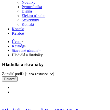
Novinky
Pyrotechnika
Dielňa
Elektro náradie
Stavebniny
Kontakt
Kontakt
Katalóg
Úvod
>
Katalóg
>
Stavebné náradie
>
Hladidlá a škrabáky
Hladidlá a škrabáky
Zoradiť podľa