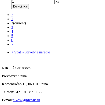
ks
Do košíka
«
1
2
(current)
3
4
5
6
»
< Späť - Stavebné náradie
NIKO Železiarstvo
Prevádzka Snina
Komenského 15, 069 01 Snina
Telefon:
+421 915 871 136
E-mail:
nikosk@nikosk.sk