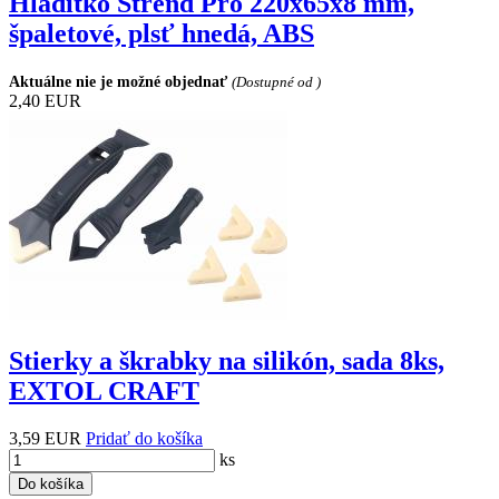
Hladítko Strend Pro 220x65x8 mm,
špaletové, plsť hnedá, ABS
Aktuálne nie je možné objednať
(Dostupné od )
2,40 EUR
Stierky a škrabky na silikón, sada 8ks,
EXTOL CRAFT
3,59 EUR
Pridať do košíka
ks
Do košíka