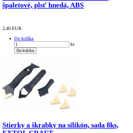
špaletové, plsť hnedá, ABS
2,40 EUR
Do košíka
ks
Do košíka
Stierky a škrabky na silikón, sada 8ks,