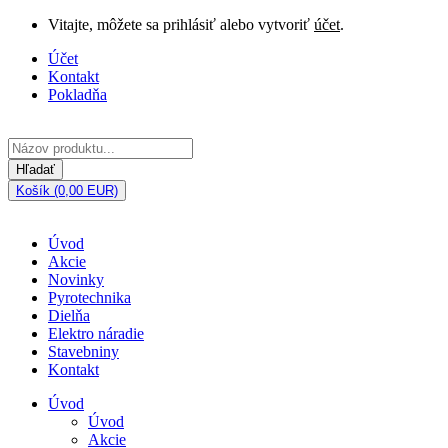
Vitajte, môžete sa prihlásiť alebo vytvoriť
účet
.
Účet
Kontakt
Pokladňa
Hľadať
Košík (0,00 EUR)
Úvod
Akcie
Novinky
Pyrotechnika
Dielňa
Elektro náradie
Stavebniny
Kontakt
Úvod
Úvod
Akcie