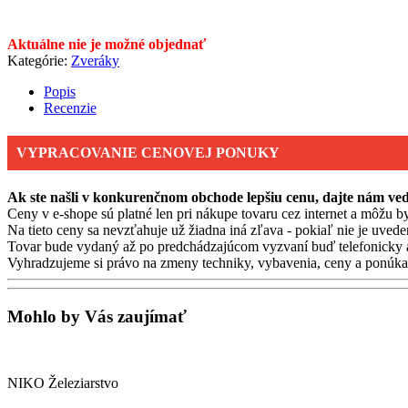
Aktuálne nie je možné objednať
Kategórie:
Zveráky
Popis
Recenzie
VYPRACOVANIE CENOVEJ PONUKY
Ak ste našli v konkurenčnom obchode lepšiu cenu, dajte nám v
Ceny v e-shope sú platné len pri nákupe tovaru cez internet a môžu by
Na tieto ceny sa nevzťahuje už žiadna iná zľava - pokiaľ nie je uvede
Tovar bude vydaný až po predchádzajúcom vyzvaní buď telefonicky 
Vyhradzujeme si právo na zmeny techniky, vybavenia, ceny a ponúkan
Mohlo by Vás zaujímať
NIKO Železiarstvo