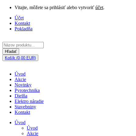
Vitajte, môžete sa prihlásiť alebo vytvoriť
účet
.
Účet
Kontakt
Pokladňa
Hľadať
Košík (0,00 EUR)
Úvod
Akcie
Novinky
Pyrotechnika
Dielňa
Elektro náradie
Stavebniny
Kontakt
Úvod
Úvod
Akcie