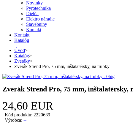
Novinky
Pyrotechnika
Dielňa
Elektro náradie
Stavebniny
Kontakt
Kontakt
Katalóg
Úvod
>
Katalóg
>
Zveráky
>
Zverák Strend Pro, 75 mm, inštalatérsky, na trubky
Zverák Strend Pro, 75 mm, inštalatérsky, 
24,60 EUR
Kód produktu: 2220639
Výrobca:
--