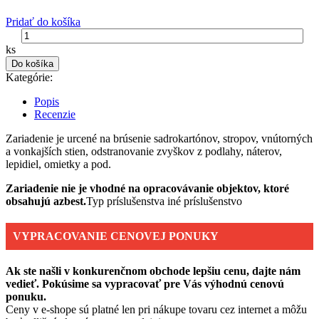
Pridať do košíka
ks
Do košíka
Kategórie:
Popis
Recenzie
Zariadenie je urcené na brúsenie sadrokartónov, stropov, vnútorných
a vonkajších stien, odstranovanie zvyškov z podlahy, náterov,
lepidiel, omietky a pod.
Zariadenie nie je vhodné na opracovávanie objektov, ktoré
obsahujú azbest.
Typ príslušenstva iné príslušenstvo
VYPRACOVANIE CENOVEJ PONUKY
Ak ste našli v konkurenčnom obchode lepšiu cenu, dajte nám
vedieť. Pokúsime sa vypracovať pre Vás výhodnú cenovú
ponuku.
Ceny v e-shope sú platné len pri nákupe tovaru cez internet a môžu