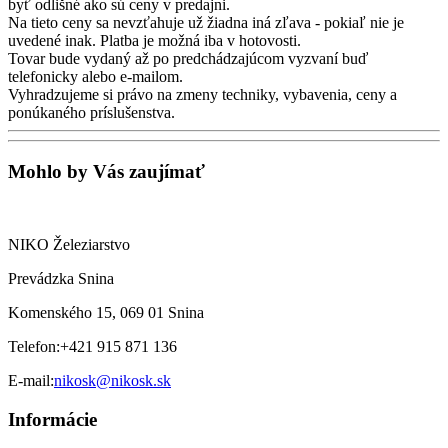
byť odlišné ako sú ceny v predajni.
Na tieto ceny sa nevzťahuje už žiadna iná zľava - pokiaľ nie je
uvedené inak. Platba je možná iba v hotovosti.
Tovar bude vydaný až po predchádzajúcom vyzvaní buď
telefonicky alebo e-mailom.
Vyhradzujeme si právo na zmeny techniky, vybavenia, ceny a
ponúkaného príslušenstva.
Mohlo by Vás zaujímať
NIKO Železiarstvo
Prevádzka Snina
Komenského 15, 069 01 Snina
Telefon:
+421 915 871 136
E-mail:
nikosk@nikosk.sk
Informácie