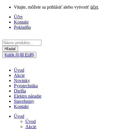
Vitajte, môžete sa prihlásiť alebo vytvoriť
účet
.
Účet
Kontakt
Pokladňa
Hľadať
Košík (0,00 EUR)
Úvod
Akcie
Novinky
Pyrotechnika
Dielňa
Elektro náradie
Stavebniny
Kontakt
Úvod
Úvod
Akcie