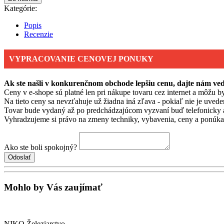
Kategórie:
Popis
Recenzie
VYPRACOVANIE CENOVEJ PONUKY
Ak ste našli v konkurenčnom obchode lepšiu cenu, dajte nám v
Ceny v e-shope sú platné len pri nákupe tovaru cez internet a môžu by
Na tieto ceny sa nevzťahuje už žiadna iná zľava - pokiaľ nie je uvede
Tovar bude vydaný až po predchádzajúcom vyzvaní buď telefonicky 
Vyhradzujeme si právo na zmeny techniky, vybavenia, ceny a ponúkan
Ako ste boli spokojný?
Mohlo by Vás zaujímať
NIKO Železiarstvo