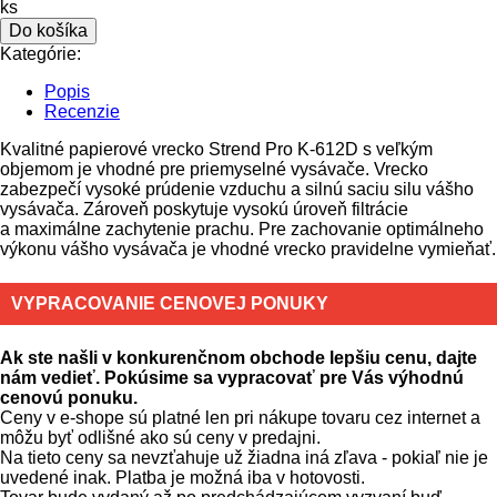
ks
Do košíka
Kategórie:
Popis
Recenzie
Kvalitné papierové vrecko Strend Pro K-612D s veľkým
objemom je vhodné pre priemyselné vysávače. Vrecko
zabezpečí vysoké prúdenie vzduchu a silnú saciu silu vášho
vysávača. Zároveň poskytuje vysokú úroveň filtrácie
a maximálne zachytenie prachu. Pre zachovanie optimálneho
výkonu vášho vysávača je vhodné vrecko pravidelne vymieňať.
VYPRACOVANIE CENOVEJ PONUKY
Ak ste našli v konkurenčnom obchode lepšiu cenu, dajte
nám vedieť. Pokúsime sa vypracovať pre Vás výhodnú
cenovú ponuku.
Ceny v e-shope sú platné len pri nákupe tovaru cez internet a
môžu byť odlišné ako sú ceny v predajni.
Na tieto ceny sa nevzťahuje už žiadna iná zľava - pokiaľ nie je
uvedené inak. Platba je možná iba v hotovosti.