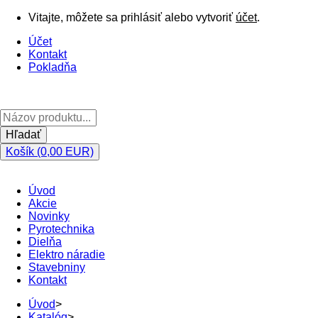
Vitajte, môžete sa prihlásiť alebo vytvoriť
účet
.
Účet
Kontakt
Pokladňa
Hľadať
Košík (0,00 EUR)
Úvod
Akcie
Novinky
Pyrotechnika
Dielňa
Elektro náradie
Stavebniny
Kontakt
Úvod
>
Katalóg
>