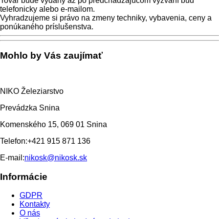
Tovar bude vydaný až po predchádzajúcom vyzvaní buď
telefonicky alebo e-mailom.
Vyhradzujeme si právo na zmeny techniky, vybavenia, ceny a
ponúkaného príslušenstva.
Mohlo by Vás zaujímať
NIKO Železiarstvo
Prevádzka Snina
Komenského 15, 069 01 Snina
Telefon:
+421 915 871 136
E-mail:
nikosk@nikosk.sk
Informácie
GDPR
Kontakty
O nás