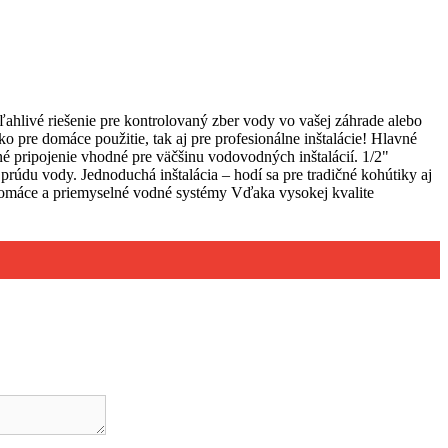
ahlivé riešenie pre kontrolovaný zber vody vo vašej záhrade alebo
pre domáce použitie, tak aj pre profesionálne inštalácie! Hlavné
né pripojenie vhodné pre väčšinu vodovodných inštalácií. 1/2"
rúdu vody. Jednoduchá inštalácia – hodí sa pre tradičné kohútiky aj
Domáce a priemyselné vodné systémy Vďaka vysokej kvalite