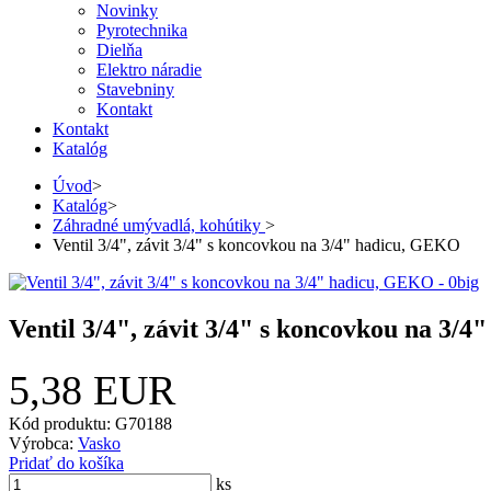
Novinky
Pyrotechnika
Dielňa
Elektro náradie
Stavebniny
Kontakt
Kontakt
Katalóg
Úvod
>
Katalóg
>
Záhradné umývadlá, kohútiky
>
Ventil 3/4", závit 3/4" s koncovkou na 3/4" hadicu, GEKO
Ventil 3/4", závit 3/4" s koncovkou na 3/
5,38 EUR
Kód produktu: G70188
Výrobca:
Vasko
Pridať do košíka
ks