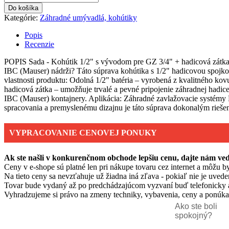
Do košíka
Kategórie:
Záhradné umývadlá, kohútiky
Popis
Recenzie
POPIS Sada - Kohútik 1/2" s vývodom pre GZ 3/4" + hadicová zátka 1
IBC (Mauser) nádrži? Táto súprava kohútika s 1/2" hadicovou spojkou
vlastnosti produktu: Odolná 1/2" batéria – vyrobená z kvalitného kov
hadicová zátka – umožňuje trvalé a pevné pripojenie záhradnej hadic
IBC (Mauser) kontajnery. Aplikácia: Záhradné zavlažovacie systémy
spracovania a premyslenému dizajnu je táto súprava dokonalým rieše
VYPRACOVANIE CENOVEJ PONUKY
Ak ste našli v konkurenčnom obchode lepšiu cenu, dajte nám v
Ceny v e-shope sú platné len pri nákupe tovaru cez internet a môžu by
Na tieto ceny sa nevzťahuje už žiadna iná zľava - pokiaľ nie je uvede
Tovar bude vydaný až po predchádzajúcom vyzvaní buď telefonicky 
Vyhradzujeme si právo na zmeny techniky, vybavenia, ceny a ponúkan
Ako ste boli
spokojný?