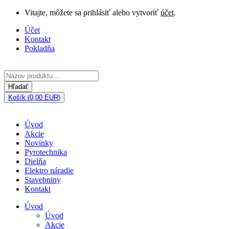
Vitajte, môžete sa prihlásiť alebo vytvoriť
účet
.
Účet
Kontakt
Pokladňa
Hľadať
Košík (0,00 EUR)
Úvod
Akcie
Novinky
Pyrotechnika
Dielňa
Elektro náradie
Stavebniny
Kontakt
Úvod
Úvod
Akcie