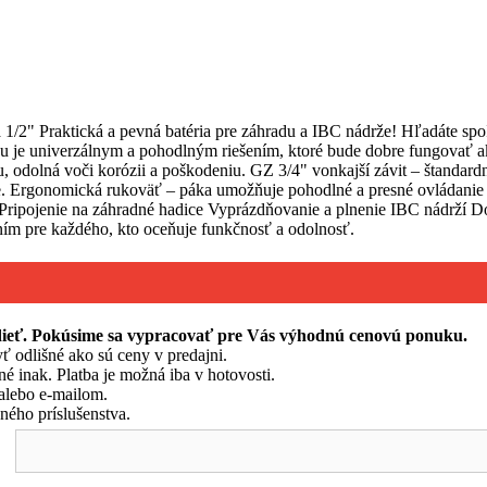
/2" Praktická a pevná batéria pre záhradu a IBC nádrže! Hľadáte spoľ
 je univerzálnym a pohodlným riešením, ktoré bude dobre fungovať ako 
u, odolná voči korózii a poškodeniu. GZ 3/4" vonkajší závit – štandard
e. Ergonomická rukoväť – páka umožňuje pohodlné a presné ovládanie p
 Pripojenie na záhradné hadice Vyprázdňovanie a plnenie IBC nádrží 
ním pre každého, kto oceňuje funkčnosť a odolnosť.
edieť. Pokúsime sa vypracovať pre Vás výhodnú cenovú ponuku.
ť odlišné ako sú ceny v predajni.
né inak. Platba je možná iba v hotovosti.
alebo e-mailom.
ého príslušenstva.