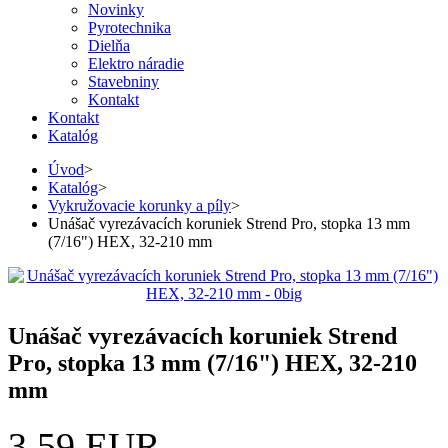
Novinky
Pyrotechnika
Dielňa
Elektro náradie
Stavebniny
Kontakt
Kontakt
Katalóg
Úvod
>
Katalóg
>
Vykružovacie korunky a píly
>
Unášač vyrezávacích koruniek Strend Pro, stopka 13 mm
(7/16") HEX, 32-210 mm
Unášač vyrezávacích koruniek Strend
Pro, stopka 13 mm (7/16") HEX, 32-210
mm
3,59 EUR