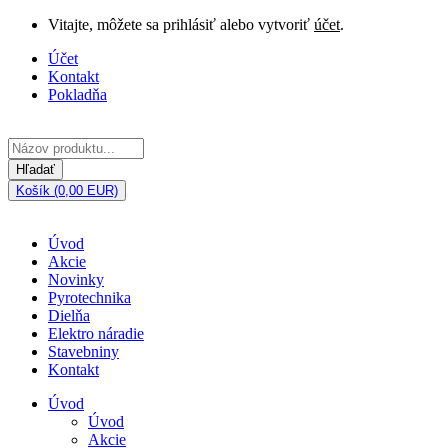
Vitajte, môžete sa prihlásiť alebo vytvoriť
účet
.
Účet
Kontakt
Pokladňa
Hľadať
Košík (0,00 EUR)
Úvod
Akcie
Novinky
Pyrotechnika
Dielňa
Elektro náradie
Stavebniny
Kontakt
Úvod
Úvod
Akcie