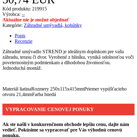
Kód produktu: 219915
Výrobca:
--
Aktuálne nie je možné objednať
Kategórie:
Záhradné umývadlá, kohútiky
Popis
Recenzie
Záhradné umývadlo STREND je ideálnym doplnkom pre vašu
záhradu, terasu či dvor. Vyrobené z hliníku, vyniká odolnosťou voči
poveternostným podmienkam a dlhodobou životnosťou.
Jednoduchá montáž.
Materiál liatinaRozmery 250x115x415mmPriemer vypúšťacieho
otvoru 21,4mmFarba hnedá
VYPRACOVANIE CENOVEJ PONUKY
Ak ste našli v konkurenčnom obchode lepšiu cenu, dajte nám
vedieť. Pokúsime sa vypracovať pre Vás výhodnú cenovú
ponuku.