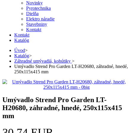
Novinky
Pyrotechnika
Dielňa
Elektro náradie
Stavebniny
Kontakt
Kontakt
Katalóg
Úvod
>
Katalóg
>
Záhradné umývadlá, kohútiky
>
Umývadlo Strend Pro Garden LT-H20680, záhradné, hnedé,
250x115x415 mm
Umývadlo Strend Pro Garden LT-
H20680, záhradné, hnedé, 250x115x415
mm
30,74 EUR