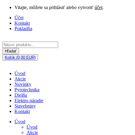
Vitajte, môžete sa prihlásiť alebo vytvoriť
účet
.
Účet
Kontakt
Pokladňa
Hľadať
Košík (0,00 EUR)
Úvod
Akcie
Novinky
Pyrotechnika
Dielňa
Elektro náradie
Stavebniny
Kontakt
Úvod
Úvod
Akcie