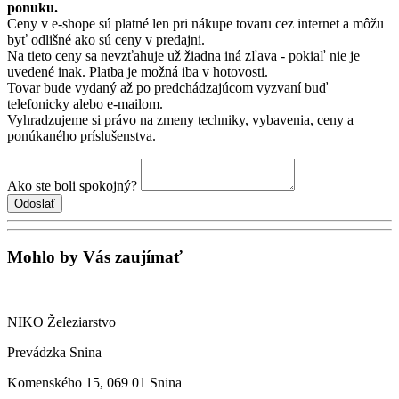
ponuku.
Ceny v e-shope sú platné len pri nákupe tovaru cez internet a môžu
byť odlišné ako sú ceny v predajni.
Na tieto ceny sa nevzťahuje už žiadna iná zľava - pokiaľ nie je
uvedené inak. Platba je možná iba v hotovosti.
Tovar bude vydaný až po predchádzajúcom vyzvaní buď
telefonicky alebo e-mailom.
Vyhradzujeme si právo na zmeny techniky, vybavenia, ceny a
ponúkaného príslušenstva.
Ako ste boli spokojný?
Mohlo by Vás zaujímať
NIKO Železiarstvo
Prevádzka Snina
Komenského 15, 069 01 Snina