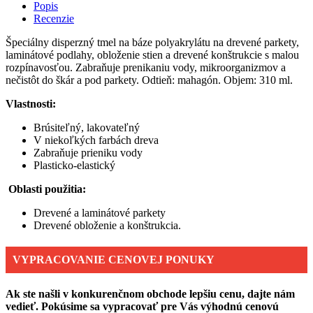
Popis
Recenzie
Špeciálny disperzný tmel na báze polyakrylátu na drevené parkety,
laminátové podlahy, obloženie stien a drevené konštrukcie s malou
rozpínavosťou. Zabraňuje prenikaniu vody, mikroorganizmov a
nečistôt do škár a pod parkety. Odtieň: mahagón. Objem: 310 ml.
Vlastnosti:
Brúsiteľný, lakovateľný
V niekoľkých farbách dreva
Zabraňuje prieniku vody
Plasticko-elastický
Oblasti použitia:
Drevené a laminátové parkety
Drevené obloženie a konštrukcia.
VYPRACOVANIE CENOVEJ PONUKY
Ak ste našli v konkurenčnom obchode lepšiu cenu, dajte nám
vedieť. Pokúsime sa vypracovať pre Vás výhodnú cenovú