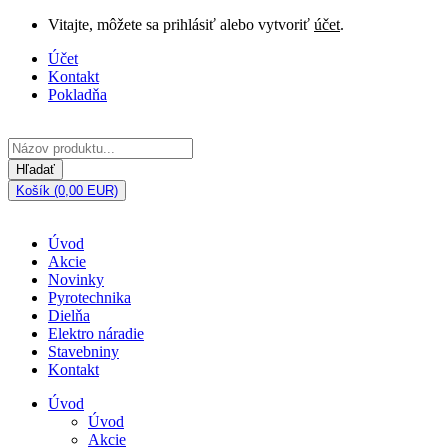
Vitajte, môžete sa prihlásiť alebo vytvoriť
účet
.
Účet
Kontakt
Pokladňa
Hľadať
Košík (0,00 EUR)
Úvod
Akcie
Novinky
Pyrotechnika
Dielňa
Elektro náradie
Stavebniny
Kontakt
Úvod
Úvod
Akcie