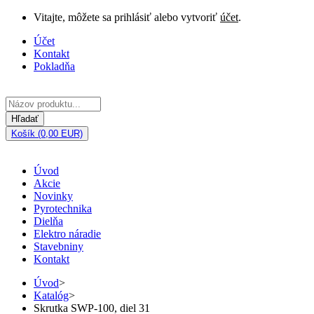
Vitajte, môžete sa prihlásiť alebo vytvoriť
účet
.
Účet
Kontakt
Pokladňa
Hľadať
Košík (0,00 EUR)
Úvod
Akcie
Novinky
Pyrotechnika
Dielňa
Elektro náradie
Stavebniny
Kontakt
Úvod
>
Katalóg
>
Skrutka SWP-100, diel 31