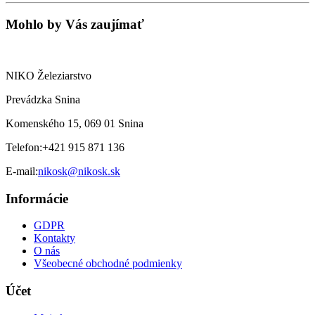
Mohlo by Vás zaujímať
NIKO Železiarstvo
Prevádzka Snina
Komenského 15, 069 01 Snina
Telefon:
+421 915 871 136
E-mail:
nikosk@nikosk.sk
Informácie
GDPR
Kontakty
O nás
Všeobecné obchodné podmienky
Účet