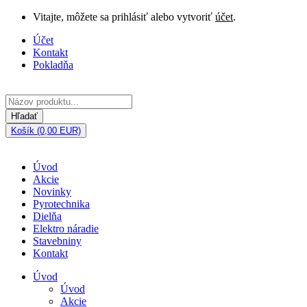
Vitajte, môžete sa prihlásiť alebo vytvoriť
účet
.
Účet
Kontakt
Pokladňa
Hľadať
Košík (0,00 EUR)
Úvod
Akcie
Novinky
Pyrotechnika
Dielňa
Elektro náradie
Stavebniny
Kontakt
Úvod
Úvod
Akcie