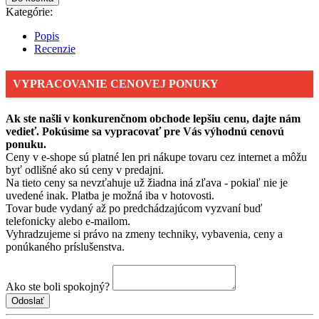
Kategórie:
Popis
Recenzie
VYPRACOVANIE CENOVEJ PONUKY
Ak ste našli v konkurenčnom obchode lepšiu cenu, dajte nám
vedieť. Pokúsime sa vypracovať pre Vás výhodnú cenovú
ponuku.
Ceny v e-shope sú platné len pri nákupe tovaru cez internet a môžu
byť odlišné ako sú ceny v predajni.
Na tieto ceny sa nevzťahuje už žiadna iná zľava - pokiaľ nie je
uvedené inak. Platba je možná iba v hotovosti.
Tovar bude vydaný až po predchádzajúcom vyzvaní buď
telefonicky alebo e-mailom.
Vyhradzujeme si právo na zmeny techniky, vybavenia, ceny a
ponúkaného príslušenstva.
Ako ste boli spokojný?