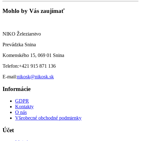
Mohlo by Vás zaujímať
NIKO Železiarstvo
Prevádzka Snina
Komenského 15, 069 01 Snina
Telefon:
+421 915 871 136
E-mail:
nikosk@nikosk.sk
Informácie
GDPR
Kontakty
O nás
Všeobecné obchodné podmienky
Účet