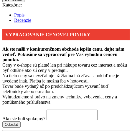
Kategórie:
Popis
Recenzie
VYPRACOVANIE CENOVEJ PONUKY
Ak ste našli v konkurenčnom obchode lepšiu cenu, dajte nám
vedieť. Pokúsime sa vypracovať pre Vás výhodnú cenovú
ponuku.
Ceny v e-shope sú platné len pri nákupe tovaru cez internet a môžu
byť odlišné ako sú ceny v predajni.
Na tieto ceny sa nevzťahuje už žiadna iná zľava - pokiaľ nie je
uvedené inak. Platba je možná iba v hotovosti.
Tovar bude vydaný až po predchádzajúcom vyzvaní buď
telefonicky alebo e-mailom.
Vyhradzujeme si právo na zmeny techniky, vybavenia, ceny a
ponúkaného príslušenstva.
Ako ste boli spokojný?