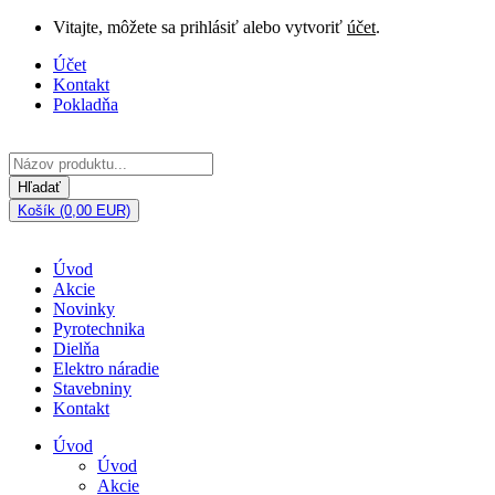
Vitajte, môžete sa prihlásiť alebo vytvoriť
účet
.
Účet
Kontakt
Pokladňa
Hľadať
Košík (0,00 EUR)
Úvod
Akcie
Novinky
Pyrotechnika
Dielňa
Elektro náradie
Stavebniny
Kontakt
Úvod
Úvod
Akcie