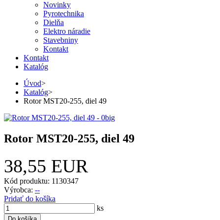
Novinky
Pyrotechnika
Dielňa
Elektro náradie
Stavebniny
Kontakt
Kontakt
Katalóg
Úvod
>
Katalóg
>
Rotor MST20-255, diel 49
Rotor MST20-255, diel 49
38,55 EUR
Kód produktu: 1130347
Výrobca:
--
Pridať do košíka
ks
Do košíka