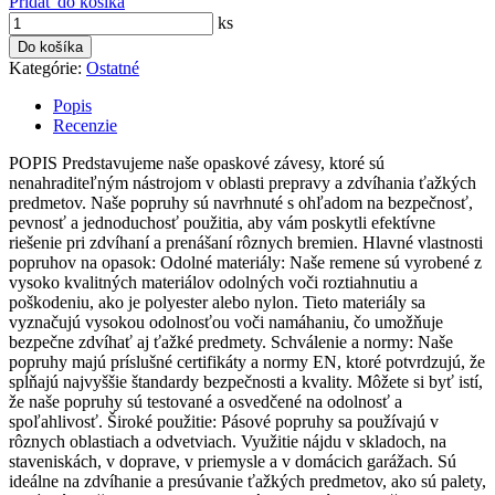
Pridať do košíka
ks
Do košíka
Kategórie:
Ostatné
Popis
Recenzie
POPIS Predstavujeme naše opaskové závesy, ktoré sú
nenahraditeľným nástrojom v oblasti prepravy a zdvíhania ťažkých
predmetov. Naše popruhy sú navrhnuté s ohľadom na bezpečnosť,
pevnosť a jednoduchosť použitia, aby vám poskytli efektívne
riešenie pri zdvíhaní a prenášaní rôznych bremien. Hlavné vlastnosti
popruhov na opasok: Odolné materiály: Naše remene sú vyrobené z
vysoko kvalitných materiálov odolných voči roztiahnutiu a
poškodeniu, ako je polyester alebo nylon. Tieto materiály sa
vyznačujú vysokou odolnosťou voči namáhaniu, čo umožňuje
bezpečne zdvíhať aj ťažké predmety. Schválenie a normy: Naše
popruhy majú príslušné certifikáty a normy EN, ktoré potvrdzujú, že
spĺňajú najvyššie štandardy bezpečnosti a kvality. Môžete si byť istí,
že naše popruhy sú testované a osvedčené na odolnosť a
spoľahlivosť. Široké použitie: Pásové popruhy sa používajú v
rôznych oblastiach a odvetviach. Využitie nájdu v skladoch, na
staveniskách, v doprave, v priemysle a v domácich garážach. Sú
ideálne na zdvíhanie a presúvanie ťažkých predmetov, ako sú palety,