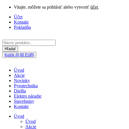
Vitajte, môžete sa prihlásiť alebo vytvoriť
účet
.
Účet
Kontakt
Pokladňa
Hľadať
Košík (0,00 EUR)
Úvod
Akcie
Novinky
Pyrotechnika
Dielňa
Elektro náradie
Stavebniny
Kontakt
Úvod
Úvod
Akcie