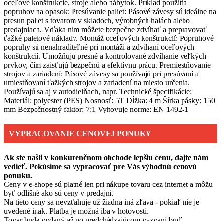
oceľové konštrukcie, stroje alebo nábytok. Príklad použitia
popruhov na opasok: Presúvanie paliet: Pásové závesy sú ideálne na
presun paliet s tovarom v skladoch, výrobných halách alebo
predajniach. Vďaka nim môžete bezpečne zdvíhať a prepravovať
ťažké paletové náklady. Montáž oceľových konštrukcií: Popruhové
popruhy sú nenahraditeľné pri montáži a zdvíhaní oceľových
konštrukcií. Umožňujú presné a kontrolované zdvíhanie veľkých
prvkov, čím zaisťujú bezpečnú a efektívnu prácu. Premiestňovanie
strojov a zariadení: Pásové závesy sa používajú pri presúvaní a
umiestňovaní ťažkých strojov a zariadení na miesto určenia.
Používajú sa aj v autodielňach, napr. Technické špecifikácie:
Materiál: polyester (PES) Nosnosť: 5T Dĺžka: 4 m Šírka pásky: 150
mm Bezpečnostný faktor: 7:1 Vyhovuje norme: EN 1492-1
VYPRACOVANIE CENOVEJ PONUKY
Ak ste našli v konkurenčnom obchode lepšiu cenu, dajte nám
vedieť. Pokúsime sa vypracovať pre Vás výhodnú cenovú
ponuku.
Ceny v e-shope sú platné len pri nákupe tovaru cez internet a môžu
byť odlišné ako sú ceny v predajni.
Na tieto ceny sa nevzťahuje už žiadna iná zľava - pokiaľ nie je
uvedené inak. Platba je možná iba v hotovosti.
Tovar bude vydaný až po predchádzajúcom vyzvaní buď