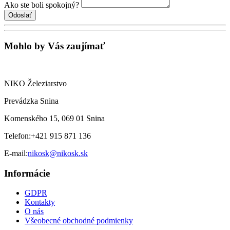
Ako ste boli spokojný?
Mohlo by Vás zaujímať
NIKO Železiarstvo
Prevádzka Snina
Komenského 15, 069 01 Snina
Telefon:
+421 915 871 136
E-mail:
nikosk@nikosk.sk
Informácie
GDPR
Kontakty
O nás
Všeobecné obchodné podmienky