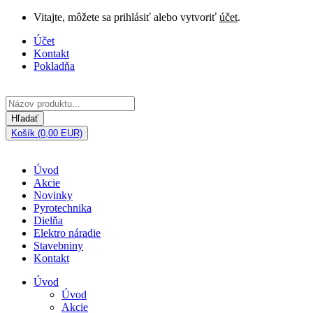
Vitajte, môžete sa prihlásiť alebo vytvoriť
účet
.
Účet
Kontakt
Pokladňa
Hľadať
Košík (0,00 EUR)
Úvod
Akcie
Novinky
Pyrotechnika
Dielňa
Elektro náradie
Stavebniny
Kontakt
Úvod
Úvod
Akcie