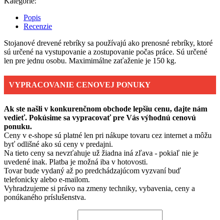
Kategórie:
Popis
Recenzie
Stojanové drevené rebríky sa používajú ako prenosné rebríky, ktoré
sú určené na vystupovanie a zostupovanie počas práce. Sú určené
len pre jednu osobu. Maximimálne zaťaženie je 150 kg.
VYPRACOVANIE CENOVEJ PONUKY
Ak ste našli v konkurenčnom obchode lepšiu cenu, dajte nám
vedieť. Pokúsime sa vypracovať pre Vás výhodnú cenovú
ponuku.
Ceny v e-shope sú platné len pri nákupe tovaru cez internet a môžu
byť odlišné ako sú ceny v predajni.
Na tieto ceny sa nevzťahuje už žiadna iná zľava - pokiaľ nie je
uvedené inak. Platba je možná iba v hotovosti.
Tovar bude vydaný až po predchádzajúcom vyzvaní buď
telefonicky alebo e-mailom.
Vyhradzujeme si právo na zmeny techniky, vybavenia, ceny a
ponúkaného príslušenstva.