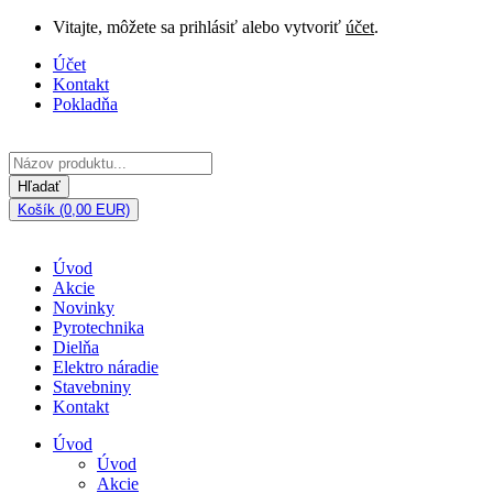
Vitajte, môžete sa prihlásiť alebo vytvoriť
účet
.
Účet
Kontakt
Pokladňa
Hľadať
Košík (0,00 EUR)
Úvod
Akcie
Novinky
Pyrotechnika
Dielňa
Elektro náradie
Stavebniny
Kontakt
Úvod
Úvod
Akcie