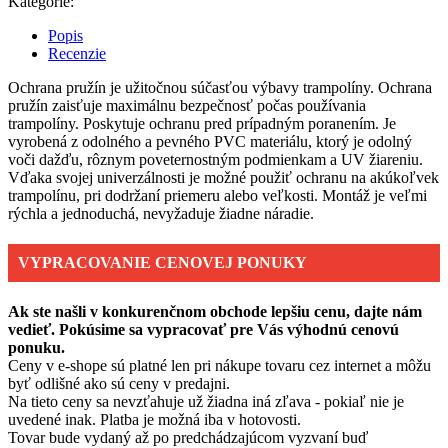
Kategórie:
Popis
Recenzie
Ochrana pružín je užitočnou súčasťou výbavy trampolíny. Ochrana
pružín zaisťuje maximálnu bezpečnosť počas používania
trampolíny. Poskytuje ochranu pred prípadným poranením. Je
vyrobená z odolného a pevného PVC materiálu, ktorý je odolný
voči dažďu, rôznym poveternostným podmienkam a UV žiareniu.
Vďaka svojej univerzálnosti je možné použiť ochranu na akúkoľvek
trampolínu, pri dodržaní priemeru alebo veľkosti. Montáž je veľmi
rýchla a jednoduchá, nevyžaduje žiadne náradie.
VYPRACOVANIE CENOVEJ PONUKY
Ak ste našli v konkurenčnom obchode lepšiu cenu, dajte nám
vedieť. Pokúsime sa vypracovať pre Vás výhodnú cenovú
ponuku.
Ceny v e-shope sú platné len pri nákupe tovaru cez internet a môžu
byť odlišné ako sú ceny v predajni.
Na tieto ceny sa nevzťahuje už žiadna iná zľava - pokiaľ nie je
uvedené inak. Platba je možná iba v hotovosti.
Tovar bude vydaný až po predchádzajúcom vyzvaní buď