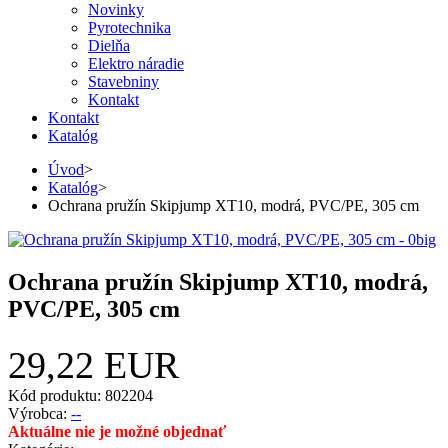
Novinky
Pyrotechnika
Dielňa
Elektro náradie
Stavebniny
Kontakt
Kontakt
Katalóg
Úvod
>
Katalóg
>
Ochrana pružín Skipjump XT10, modrá, PVC/PE, 305 cm
Ochrana pružín Skipjump XT10, modrá,
PVC/PE, 305 cm
29,22 EUR
Kód produktu: 802204
Výrobca:
--
Aktuálne nie je možné objednať