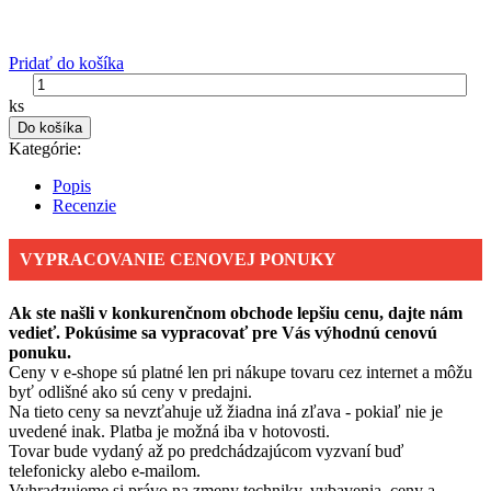
Pridať do košíka
ks
Do košíka
Kategórie:
Popis
Recenzie
VYPRACOVANIE CENOVEJ PONUKY
Ak ste našli v konkurenčnom obchode lepšiu cenu, dajte nám
vedieť. Pokúsime sa vypracovať pre Vás výhodnú cenovú
ponuku.
Ceny v e-shope sú platné len pri nákupe tovaru cez internet a môžu
byť odlišné ako sú ceny v predajni.
Na tieto ceny sa nevzťahuje už žiadna iná zľava - pokiaľ nie je
uvedené inak. Platba je možná iba v hotovosti.
Tovar bude vydaný až po predchádzajúcom vyzvaní buď
telefonicky alebo e-mailom.
Vyhradzujeme si právo na zmeny techniky, vybavenia, ceny a