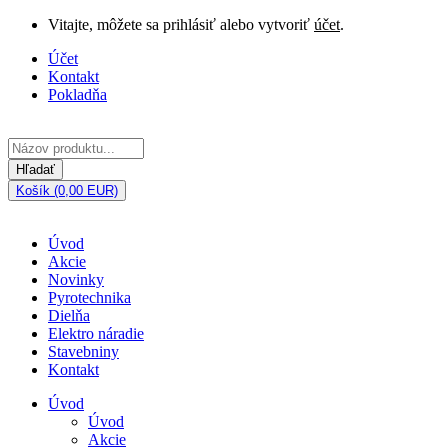
Vitajte, môžete sa prihlásiť alebo vytvoriť
účet
.
Účet
Kontakt
Pokladňa
Hľadať
Košík (0,00 EUR)
Úvod
Akcie
Novinky
Pyrotechnika
Dielňa
Elektro náradie
Stavebniny
Kontakt
Úvod
Úvod
Akcie