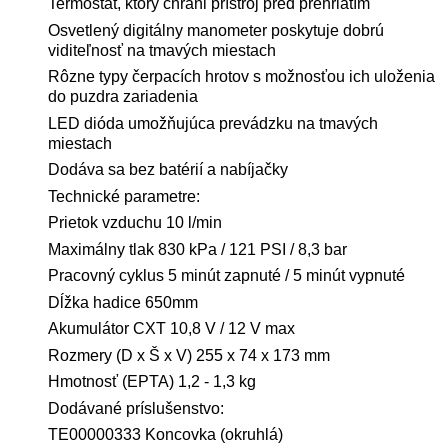
Termostat, ktorý chráni prístroj pred prehriatím
Osvetlený digitálny manometer poskytuje dobrú
viditeľnosť na tmavých miestach
Rôzne typy čerpacích hrotov s možnosťou ich uloženia
do puzdra zariadenia
LED dióda umožňujúca prevádzku na tmavých
miestach
Dodáva sa bez batérií a nabíjačky
Technické parametre:
Prietok vzduchu 10 l/min
Maximálny tlak 830 kPa / 121 PSI / 8,3 bar
Pracovný cyklus 5 minút zapnuté / 5 minút vypnuté
Dĺžka hadice 650mm
Akumulátor CXT 10,8 V / 12 V max
Rozmery (D x Š x V) 255 x 74 x 173 mm
Hmotnosť (EPTA) 1,2 - 1,3 kg
Dodávané príslušenstvo:
TE00000333 Koncovka (okruhlá)