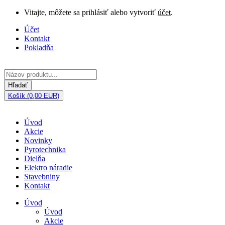
Vitajte, môžete sa prihlásiť alebo vytvoriť
účet
.
Účet
Kontakt
Pokladňa
Hľadať
Košík (0,00 EUR)
Úvod
Akcie
Novinky
Pyrotechnika
Dielňa
Elektro náradie
Stavebniny
Kontakt
Úvod
Úvod
Akcie