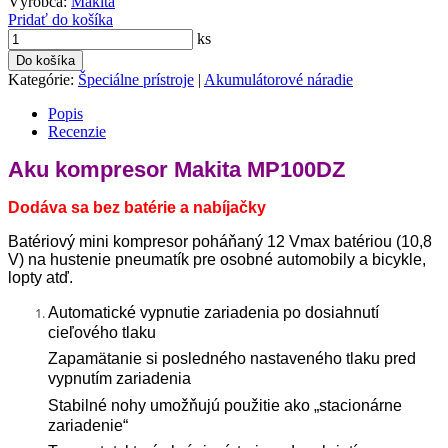
Výrobca:
Makita
Pridať do košíka
ks
Do košíka
Kategórie:
Špeciálne prístroje
|
Akumulátorové náradie
Popis
Recenzie
Aku kompresor Makita MP100DZ
Dodáva sa bez batérie a nabíjačky
Batériový mini kompresor poháňaný 12 Vmax batériou (10,8
V) na hustenie pneumatík pre osobné automobily a bicykle,
lopty atď.
Automatické vypnutie zariadenia po dosiahnutí
cieľového tlaku
Zapamätanie si posledného nastaveného tlaku pred
vypnutím zariadenia
Stabilné nohy umožňujú použitie ako „stacionárne
zariadenie“