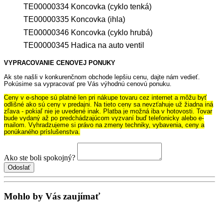
TE00000334 Koncovka (cyklo tenká)
TE00000335 Koncovka (ihla)
TE00000346 Koncovka (cyklo hrubá)
TE00000345 Hadica na auto ventil
VYPRACOVANIE CENOVEJ PONUKY
Ak ste našli v konkurenčnom obchode lepšiu cenu, dajte nám vedieť.
Pokúsime sa vypracovať pre Vás výhodnú cenovú ponuku.
Ceny v e-shope sú platné len pri nákupe tovaru cez internet a môžu byť
odlišné ako sú ceny v predajni. Na tieto ceny sa nevzťahuje už žiadna iná
zľava - pokiaľ nie je uvedené inak. Platba je možná iba v hotovosti. Tovar
bude vydaný až po predchádzajúcom vyzvaní buď telefonicky alebo e-
mailom. Vyhradzujeme si právo na zmeny techniky, vybavenia, ceny a
ponúkaného príslušenstva.
Ako ste boli spokojný?
Mohlo by Vás zaujímať