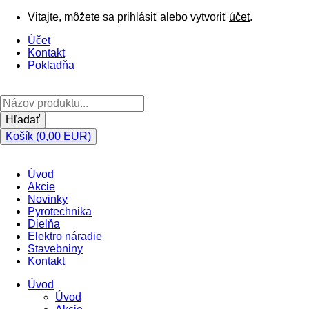
Vitajte, môžete sa prihlásiť alebo vytvoriť
účet
.
Účet
Kontakt
Pokladňa
Hľadať
Košík (0,00 EUR)
Úvod
Akcie
Novinky
Pyrotechnika
Dielňa
Elektro náradie
Stavebniny
Kontakt
Úvod
Úvod