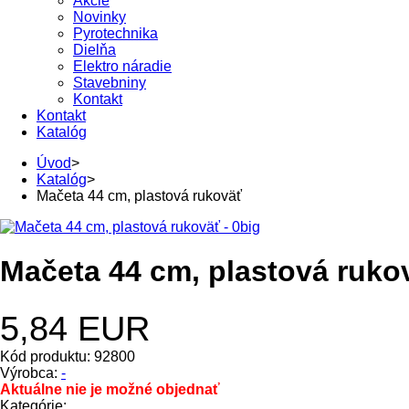
Akcie
Novinky
Pyrotechnika
Dielňa
Elektro náradie
Stavebniny
Kontakt
Kontakt
Katalóg
Úvod
>
Katalóg
>
Mačeta 44 cm, plastová rukoväť
Mačeta 44 cm, plastová ruko
5,84 EUR
Kód produktu: 92800
Výrobca:
-
Aktuálne nie je možné objednať
Kategórie: