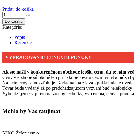
Pridať do košíka
ks
Do košíka
Kategórie:
Popis
Recenzie
VYPRACOVANIE CENOVEJ PONUKY
Ak ste našli v konkurenčnom obchode lepšiu cenu, dajte nám v
Ceny v e-shope sú platné len pri nákupe tovaru cez internet a môžu by
Na tieto ceny sa nevzťahuje už žiadna iná zľava - pokiaľ nie je uvede
Tovar bude vydaný až po predchádzajúcom vyzvaní buď telefonicky 
Vyhradzujeme si právo na zmeny techniky, vybavenia, ceny a ponúkan
Mohlo by Vás zaujímať
NIKO Železiarstvo