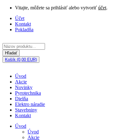
Vitajte, môžete sa prihlásiť alebo vytvoriť
účet
.
Účet
Kontakt
Pokladňa
Hľadať
Košík (0,00 EUR)
Úvod
Akcie
Novinky
Pyrotechnika
Dielňa
Elektro náradie
Stavebniny
Kontakt
Úvod
Úvod
Akcie