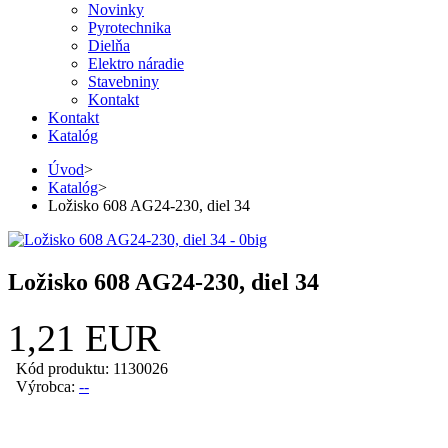
Novinky
Pyrotechnika
Dielňa
Elektro náradie
Stavebniny
Kontakt
Kontakt
Katalóg
Úvod
>
Katalóg
>
Ložisko 608 AG24-230, diel 34
Ložisko 608 AG24-230, diel 34
1,21 EUR
Kód produktu: 1130026
Výrobca:
--