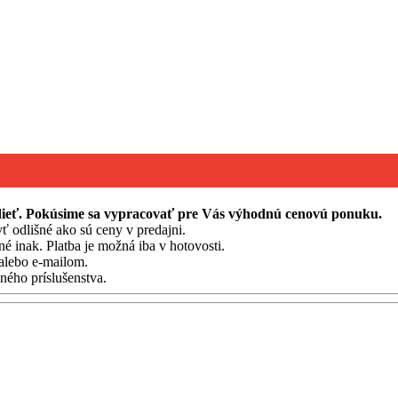
edieť. Pokúsime sa vypracovať pre Vás výhodnú cenovú ponuku.
ť odlišné ako sú ceny v predajni.
né inak. Platba je možná iba v hotovosti.
alebo e-mailom.
ého príslušenstva.