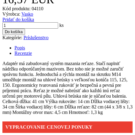
Kód produktu: 04110
Výrobca:
Vasko
Pridať do košíka
ks
Do košíka
Kategórie:
Príslušenstvo
Popis
Recenzie
Adaptér má zabudovaný systém mazania reťaze. Stačí naplniť
nádržku odporúčaným mazivom. Bez toho nie je možné zaručiť
správnu funkciu. Jednoduchá a rýchla montáž na skrutku M14
umožňuje montáž na uhlové brúsky s veľkosťou kotúča 115, 125,
150. Ergonomicky tvarovaná rukoväť je bezpečná a pevná pre
príjemnú prácu. Reťaz je možné nabrúsiť ako každú inú reťaz
určenú pre motorovú pílu. Uhlová brúska nie je súčasťou balenia.
Celková dĺžka: 41 cm Výška rukoväte: 14 cm Dĺžka vodiacej lišty:
34 cm Šírka vodiacej lišty: 6 cm Dĺžka reťaze: 82 cm (44 x 3/8 x 1,3
mm) Montážny otvor max: 4,5 cm Hmotnosť: 1,3 kg
VYPRACOVANIE CENOVEJ PONUKY