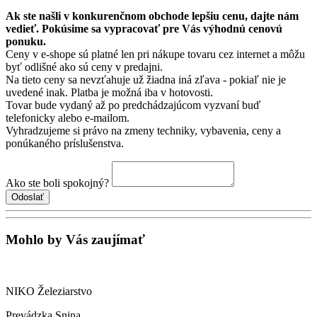
Ak ste našli v konkurenčnom obchode lepšiu cenu, dajte nám
vedieť. Pokúsime sa vypracovať pre Vás výhodnú cenovú
ponuku.
Ceny v e-shope sú platné len pri nákupe tovaru cez internet a môžu
byť odlišné ako sú ceny v predajni.
Na tieto ceny sa nevzťahuje už žiadna iná zľava - pokiaľ nie je
uvedené inak. Platba je možná iba v hotovosti.
Tovar bude vydaný až po predchádzajúcom vyzvaní buď
telefonicky alebo e-mailom.
Vyhradzujeme si právo na zmeny techniky, vybavenia, ceny a
ponúkaného príslušenstva.
Ako ste boli spokojný?
Mohlo by Vás zaujímať
NIKO Železiarstvo
Prevádzka Snina