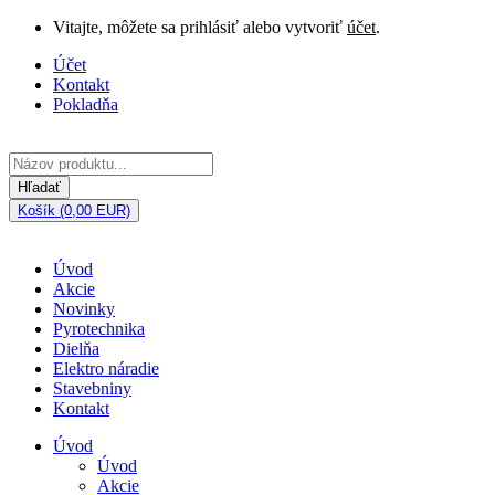
Vitajte, môžete sa prihlásiť alebo vytvoriť
účet
.
Účet
Kontakt
Pokladňa
Hľadať
Košík (0,00 EUR)
Úvod
Akcie
Novinky
Pyrotechnika
Dielňa
Elektro náradie
Stavebniny
Kontakt
Úvod
Úvod
Akcie