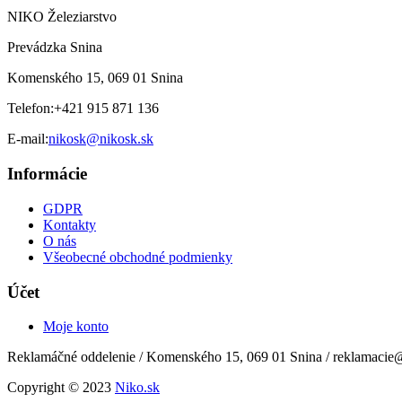
NIKO Železiarstvo
Prevádzka Snina
Komenského 15, 069 01 Snina
Telefon:
+421 915 871 136
E-mail:
nikosk@nikosk.sk
Informácie
GDPR
Kontakty
O nás
Všeobecné obchodné podmienky
Účet
Moje konto
Reklamáčné oddelenie / Komenského 15, 069 01 Snina / reklamacie
Copyright © 2023
Niko.sk