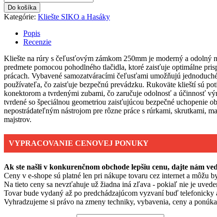
Do košíka
Kategórie:
Kliešte SIKO a Hasáky
Popis
Recenzie
Kliešte na rúry s čeľusťovým zámkom 250mm je moderný a odolný ná
predmete pomocou pohodlného tlačidla, ktoré zaisťuje optimálne prisp
prácach. Vybavené samozatváracími čeľusťami umožňujú jednoduché 
používateľa, čo zaisťuje bezpečnú prevádzku. Rukoväte klieští sú p
konektorom a tvrdenými zubami, čo zaručuje odolnosť a účinnosť vý
tvrdené so špeciálnou geometriou zaisťujúcou bezpečné uchopenie o
nepostrádateľným nástrojom pre rôzne práce s rúrkami, skrutkami, m
majstrov.
VYPRACOVANIE CENOVEJ PONUKY
Ak ste našli v konkurenčnom obchode lepšiu cenu, dajte nám v
Ceny v e-shope sú platné len pri nákupe tovaru cez internet a môžu by
Na tieto ceny sa nevzťahuje už žiadna iná zľava - pokiaľ nie je uvede
Tovar bude vydaný až po predchádzajúcom vyzvaní buď telefonicky 
Vyhradzujeme si právo na zmeny techniky, vybavenia, ceny a ponúkan