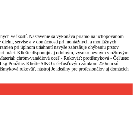
ôznych veľkostí. Nastavenie sa vykonáva priamo na uchopovanom
v dielni, servise a v domácnosti pri montážnych a montážnych
amien pri úplnom utiahnutí navyše zabraňuje ohýbaniu prstov
 pri práci. Kliešte disponujú aj odolným, vysoko pevným vložkovým
Materiál: chróm-vanádiová oceľ - Rukoväť: protišmyková - Čeľuste:
 0,4 kg Použitie: Kliešte SIKO s čeľusťovým zámkom 250mm sú
šmyková rukoväť, nástroj Je ideálny pre profesionálov aj domácich