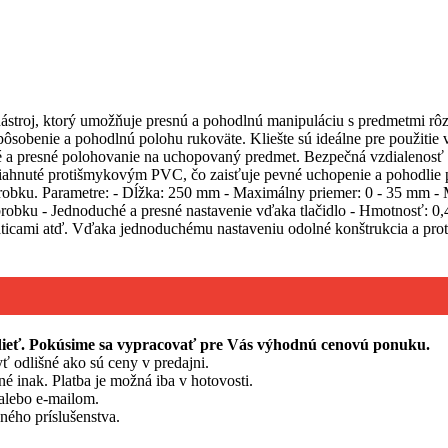
stroj, ktorý umožňuje presnú a pohodlnú manipuláciu s predmetmi r
ôsobenie a pohodlnú polohu rukoväte. Kliešte sú ideálne pre použitie 
a presné polohovanie na uchopovaný predmet. Bezpečná vzdialenosť r
otiahnuté protišmykovým PVC, čo zaisťuje pevné uchopenie a pohodlie
robku. Parametre: - Dĺžka: 250 mm - Maximálny priemer: 0 - 35 mm - 
brobku - Jednoduché a presné nastavenie vďaka tlačidlo - Hmotnosť:
aticami atď. Vďaka jednoduchému nastaveniu odolné konštrukcia a proti
edieť. Pokúsime sa vypracovať pre Vás výhodnú cenovú ponuku.
ť odlišné ako sú ceny v predajni.
né inak. Platba je možná iba v hotovosti.
alebo e-mailom.
ého príslušenstva.