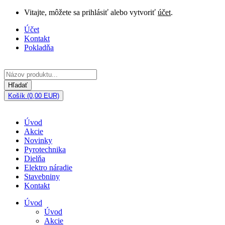
Vitajte, môžete sa prihlásiť alebo vytvoriť
účet
.
Účet
Kontakt
Pokladňa
Hľadať
Košík (0,00 EUR)
Úvod
Akcie
Novinky
Pyrotechnika
Dielňa
Elektro náradie
Stavebniny
Kontakt
Úvod
Úvod
Akcie