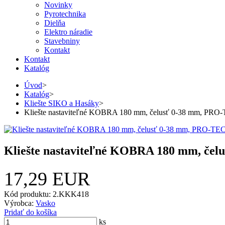
Novinky
Pyrotechnika
Dielňa
Elektro náradie
Stavebniny
Kontakt
Kontakt
Katalóg
Úvod
>
Katalóg
>
Kliešte SIKO a Hasáky
>
Kliešte nastaviteľné KOBRA 180 mm, čelusť 0-38 mm, PR
Kliešte nastaviteľné KOBRA 180 mm, č
17,29 EUR
Kód produktu: 2.KKK418
Výrobca:
Vasko
Pridať do košíka
ks