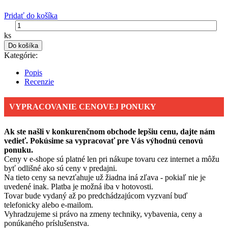
Pridať do košíka
ks
Do košíka
Kategórie:
Popis
Recenzie
VYPRACOVANIE CENOVEJ PONUKY
Ak ste našli v konkurenčnom obchode lepšiu cenu, dajte nám
vedieť. Pokúsime sa vypracovať pre Vás výhodnú cenovú
ponuku.
Ceny v e-shope sú platné len pri nákupe tovaru cez internet a môžu
byť odlišné ako sú ceny v predajni.
Na tieto ceny sa nevzťahuje už žiadna iná zľava - pokiaľ nie je
uvedené inak. Platba je možná iba v hotovosti.
Tovar bude vydaný až po predchádzajúcom vyzvaní buď
telefonicky alebo e-mailom.
Vyhradzujeme si právo na zmeny techniky, vybavenia, ceny a
ponúkaného príslušenstva.