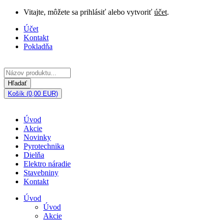
Vitajte, môžete sa prihlásiť alebo vytvoriť
účet
.
Účet
Kontakt
Pokladňa
Hľadať
Košík (0,00 EUR)
Úvod
Akcie
Novinky
Pyrotechnika
Dielňa
Elektro náradie
Stavebniny
Kontakt
Úvod
Úvod
Akcie