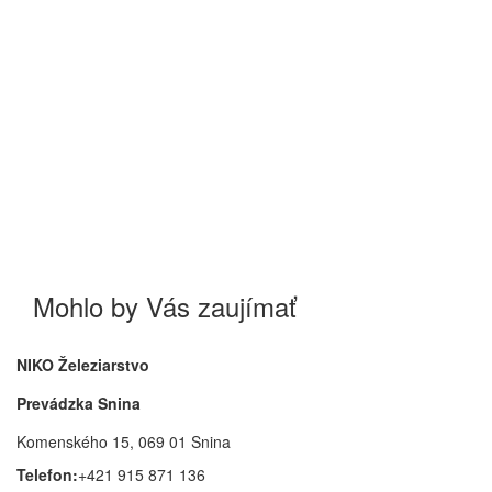
Ak ste našli v konkurenčnom obchode lepšiu cenu, dajte
nám vedieť. Pokúsime sa vypracovať pre Vás výhodnú
cenovú ponuku.
Ceny v e-shope sú platné len pri nákupe tovaru cez internet a
môžu byť odlišné ako sú ceny v predajni.
Na tieto ceny sa nevzťahuje už žiadna iná zľava - pokiaľ nie je
uvedené inak. Platba je možná iba v hotovosti.
Tovar bude vydaný až po predchádzajúcom vyzvaní buď
telefonicky alebo e-mailom.
Vyhradzujeme si právo na zmeny techniky, vybavenia, ceny a
ponúkaného príslušenstva.
Mohlo by Vás zaujímať
NIKO Železiarstvo
Prevádzka Snina
Komenského 15, 069 01 Snina
Telefon:
+421 915 871 136