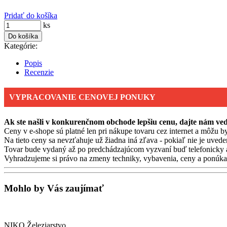
Pridať do košíka
ks
Do košíka
Kategórie:
Popis
Recenzie
VYPRACOVANIE CENOVEJ PONUKY
Ak ste našli v konkurenčnom obchode lepšiu cenu, dajte nám v
Ceny v e-shope sú platné len pri nákupe tovaru cez internet a môžu by
Na tieto ceny sa nevzťahuje už žiadna iná zľava - pokiaľ nie je uvede
Tovar bude vydaný až po predchádzajúcom vyzvaní buď telefonicky 
Vyhradzujeme si právo na zmeny techniky, vybavenia, ceny a ponúkan
Mohlo by Vás zaujímať
NIKO Železiarstvo