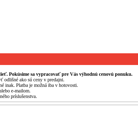
edieť. Pokúsime sa vypracovať pre Vás výhodnú cenovú ponuku.
ť odlišné ako sú ceny v predajni.
né inak. Platba je možná iba v hotovosti.
alebo e-mailom.
ého príslušenstva.