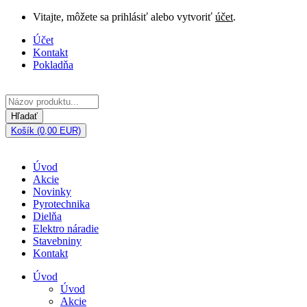
Vitajte, môžete sa prihlásiť alebo vytvoriť
účet
.
Účet
Kontakt
Pokladňa
Hľadať
Košík (0,00 EUR)
Úvod
Akcie
Novinky
Pyrotechnika
Dielňa
Elektro náradie
Stavebniny
Kontakt
Úvod
Úvod
Akcie