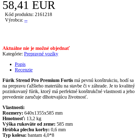
58,41 EUR
Kód produktu: 2161218
Výrobca:
--
Aktuálne nie je možné objednať
Kategórie:
Prepravné vozíky
Popis
Recenzie
Fúrik Strend Pro Premium Fortis
má pevnú konštrukciu, hodí sa
na prepravu ťažšieho materiálu na stavbe či v záhrade. Je to kvalitný
pozinkovaný fúrik, ktorý má perfektné konštrukčné vlastnosti a jeho
prevedenie zaručuje dlhotrvajúcu životnosť.
Vlastnosti:
Rozmery:
640x1355x585 mm
Hmotnosť:
13,2 kg
Výška rukoväte od zeme:
585 mm
Hrúbka plechu korby:
0,6 mm
Typ kolesa:
bantam 4,0*8