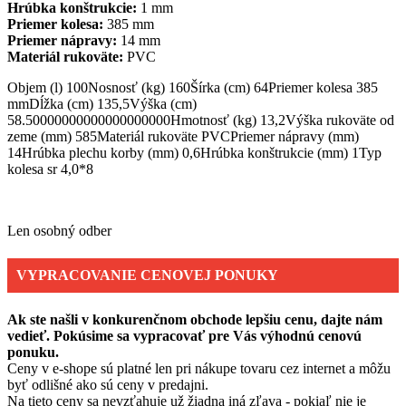
Hrúbka konštrukcie:
1 mm
Priemer kolesa:
385 mm
Priemer nápravy:
14 mm
Materiál rukoväte:
PVC
Objem (l) 100Nosnosť (kg) 160Šírka (cm) 64Priemer kolesa 385
mmDĺžka (cm) 135,5Výška (cm)
58.50000000000000000000Hmotnosť (kg) 13,2Výška rukoväte od
zeme (mm) 585Materiál rukoväte PVCPriemer nápravy (mm)
14Hrúbka plechu korby (mm) 0,6Hrúbka konštrukcie (mm) 1Typ
kolesa sr 4,0*8
Len osobný odber
VYPRACOVANIE CENOVEJ PONUKY
Ak ste našli v konkurenčnom obchode lepšiu cenu, dajte nám
vedieť. Pokúsime sa vypracovať pre Vás výhodnú cenovú
ponuku.
Ceny v e-shope sú platné len pri nákupe tovaru cez internet a môžu
byť odlišné ako sú ceny v predajni.
Na tieto ceny sa nevzťahuje už žiadna iná zľava - pokiaľ nie je