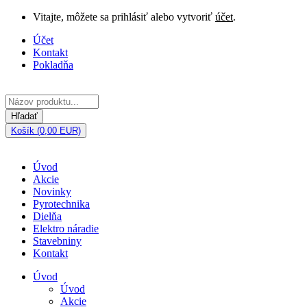
Vitajte, môžete sa prihlásiť alebo vytvoriť
účet
.
Účet
Kontakt
Pokladňa
Hľadať
Košík (0,00 EUR)
Úvod
Akcie
Novinky
Pyrotechnika
Dielňa
Elektro náradie
Stavebniny
Kontakt
Úvod
Úvod
Akcie