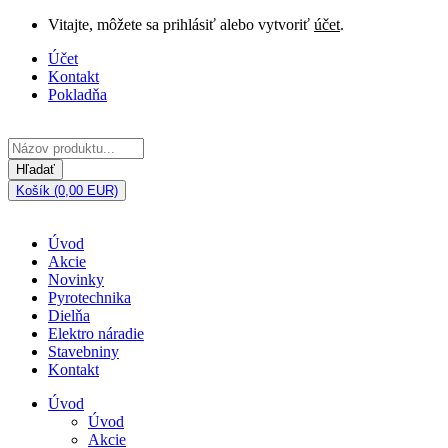
Vitajte, môžete sa prihlásiť alebo vytvoriť
účet
.
Účet
Kontakt
Pokladňa
Hľadať
Košík (0,00 EUR)
Úvod
Akcie
Novinky
Pyrotechnika
Dielňa
Elektro náradie
Stavebniny
Kontakt
Úvod
Úvod
Akcie