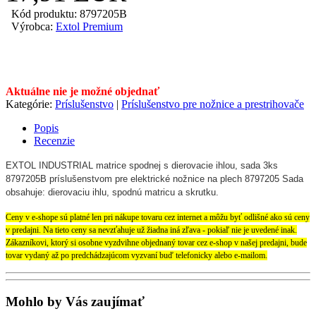
Kód produktu: 8797205B
Výrobca:
Extol Premium
Aktuálne nie je možné objednať
Kategórie:
Príslušenstvo
|
Príslušenstvo pre nožnice a prestrihovače
Popis
Recenzie
EXTOL INDUSTRIAL matrice spodnej s dierovacie ihlou, sada 3ks
8797205B príslušenstvom pre elektrické nožnice na plech 8797205 Sada
obsahuje: dierovaciu ihlu, spodnú matricu a skrutku.
Ceny v e-shope sú platné len pri nákupe tovaru cez internet a môžu byť odlišné ako sú ceny
v predajni. Na tieto ceny sa nevzťahuje už žiadna iná zľava - pokiaľ nie je uvedené inak.
Zákazníkovi, ktorý si osobne vyzdvihne objednaný tovar cez e-shop v našej predajni, bude
tovar vydaný až po predchádzajúcom vyzvaní buď telefonicky alebo e-mailom.
Mohlo by Vás zaujímať