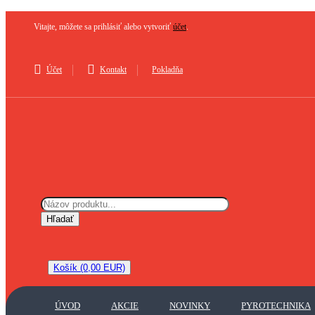
Vitajte, môžete sa prihlásiť alebo vytvoriť
účet
.
Účet
Kontakt
Pokladňa
Hľadať
Košík (0,00 EUR)
ÚVOD
AKCIE
NOVINKY
PYROTECHNIKA