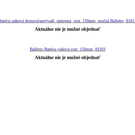
Batéria páková drezová/umývadl. nástenná, rozt. 150mm, otočná Balletto, 8101
Aktuálne nie je možné objednať
Balletto Batéria vaňová rozt. 150mm, 81103
Aktuálne nie je možné objednať