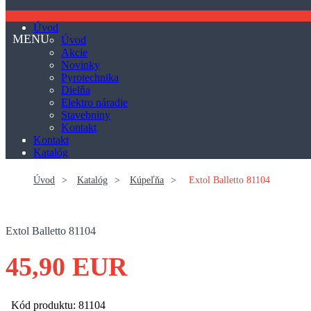
Úvod
Úvod
Akcie
Novinky
Pyrotechnika
Dielňa
Elektro náradie
Stavebniny
Kontakt
Kontakt
Katalóg
Úvod
>
Katalóg
>
Kúpeľňa
>
Extol Balletto 81104
Extol Balletto 81104
45,90 EUR
Kód produktu: 81104