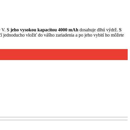
0 V.
S jeho vysokou kapacitou 4000 mAh
dosahuje dlhú výdrž.
S
čí jednoducho vložiť do vášho zariadenia a po jeho vybití ho môžete