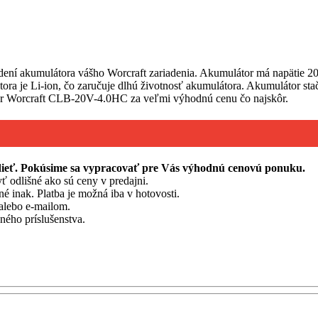
ní akumulátora vášho Worcraft zariadenia. Akumulátor má napätie 2
tora je Li-ion, čo zaručuje dlhú životnosť akumulátora. Akumulátor sta
átor Worcraft CLB-20V-4.0HC za veľmi výhodnú cenu čo najskôr.
edieť. Pokúsime sa vypracovať pre Vás výhodnú cenovú ponuku.
ť odlišné ako sú ceny v predajni.
né inak. Platba je možná iba v hotovosti.
alebo e-mailom.
ého príslušenstva.