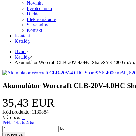
Novinky
Pyrotechnika
Dielňa
Elektro náradie
Stavebniny
Kontakt
Kontakt
Katalóg
Úvod
>
Katalóg
>
Akumulátor Worcraft CLB-20V-4.0HC ShareSYS 4000 mAh, S2
Akumulátor Worcraft CLB-20V-4.0HC Sha
35,43 EUR
Kód produktu: 1130884
Výrobca:
--
Pridať do košíka
ks
Do košíka