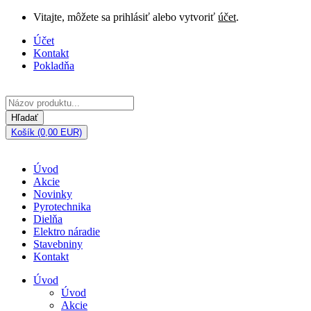
Vitajte, môžete sa prihlásiť alebo vytvoriť
účet
.
Účet
Kontakt
Pokladňa
Hľadať
Košík (0,00 EUR)
Úvod
Akcie
Novinky
Pyrotechnika
Dielňa
Elektro náradie
Stavebniny
Kontakt
Úvod
Úvod
Akcie