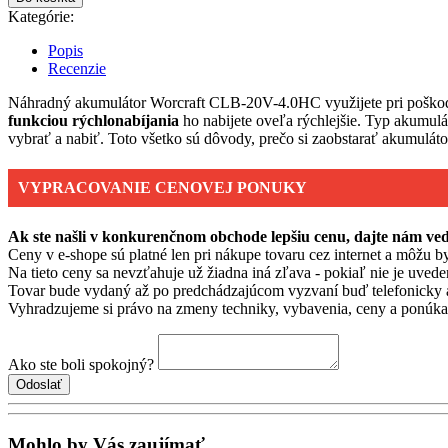
Kategórie:
Popis
Recenzie
Náhradný akumulátor Worcraft CLB-20V-4.0HC využijete pri poškode
funkciou rýchlonabíjania
ho nabijete oveľa rýchlejšie. Typ akumulá
vybrať a nabiť. Toto všetko sú dôvody, prečo si zaobstarať akumul
VYPRACOVANIE CENOVEJ PONUKY
Ak ste našli v konkurenčnom obchode lepšiu cenu, dajte nám v
Ceny v e-shope sú platné len pri nákupe tovaru cez internet a môžu by
Na tieto ceny sa nevzťahuje už žiadna iná zľava - pokiaľ nie je uvede
Tovar bude vydaný až po predchádzajúcom vyzvaní buď telefonicky 
Vyhradzujeme si právo na zmeny techniky, vybavenia, ceny a ponúkan
Ako ste boli spokojný?
Mohlo by Vás zaujímať